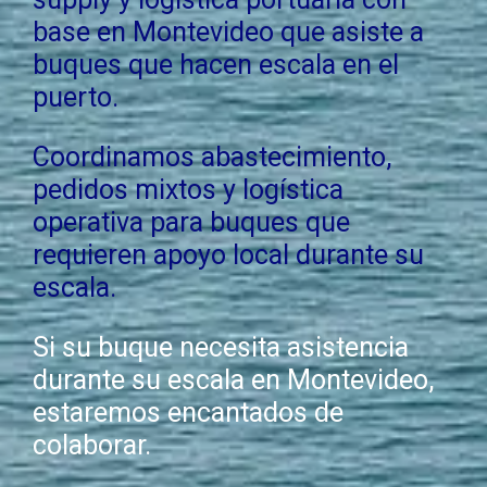
base en Montevideo que asiste a
buques que hacen escala en el
puerto.
Coordinamos abastecimiento,
pedidos mixtos y logística
operativa para buques que
requieren apoyo local durante su
escala.
Si su buque necesita asistencia
durante su escala en Montevideo,
estaremos encantados de
colaborar.